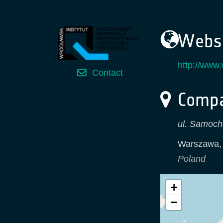
Websi
http://www.w
Contact
Compa
ul. Samoc
Warszawa
Poland
+
−