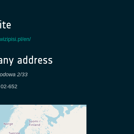
te
izipisi.pl/en/
ny address
hodowa 2/33
,
02-652